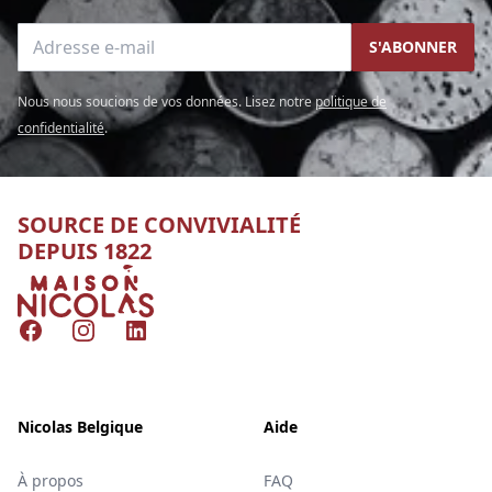
Adresse e-mail
S'ABONNER
Nous nous soucions de vos données. Lisez notre
politique de
confidentialité
.
SOURCE DE CONVIVIALITÉ
DEPUIS 1822
Nicolas
Facebook
Instagram
LinkedIn
Nicolas Belgique
Aide
À propos
FAQ