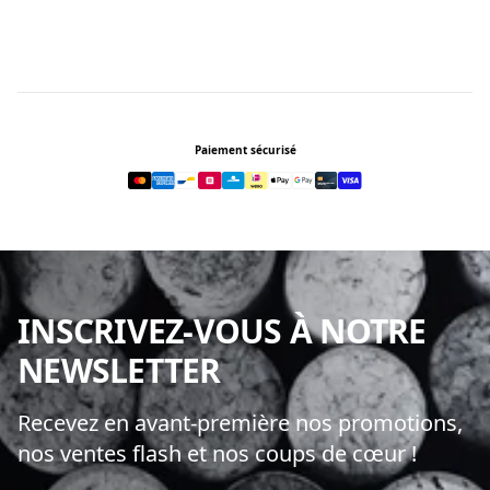
Footer
Paiement sécurisé
INSCRIVEZ-VOUS À NOTRE
NEWSLETTER
Recevez en avant-première nos promotions,
nos ventes flash et nos coups de cœur !