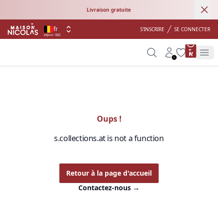
Ann
Livraison gratuite
fr
S'INSCRIRE
SE CONNECTER
depuis 1822
product 
Search
Account
Wishlist
Op
Oups !
s.collections.at is not a function
Retour à la page d'accueil
Contactez-nous
→