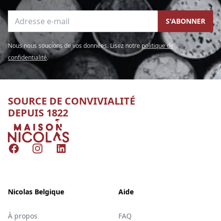
Adresse e-mail
S'ABONNER
Nous nous soucions de vos données. Lisez notre
politique de
confidentialité
.
SOURCE DE CONVIVIALITÉ
DEPUIS 1822
Nicolas
Facebook
Instagram
LinkedIn
Nicolas Belgique
Aide
À propos
FAQ