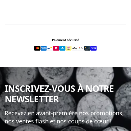
Footer
Paiement sécurisé
INSCRIVEZ-VOUS À NOTRE
NEWSLETTER
Recevez en avant-première nos promotions,
nos ventes flash et nos coups de cœur !