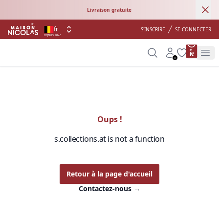
Ann
Livraison gratuite
fr
S'INSCRIRE
SE CONNECTER
depuis 1822
product 
Search
Account
Wishlist
Op
Oups !
s.collections.at is not a function
Retour à la page d'accueil
Contactez-nous
→