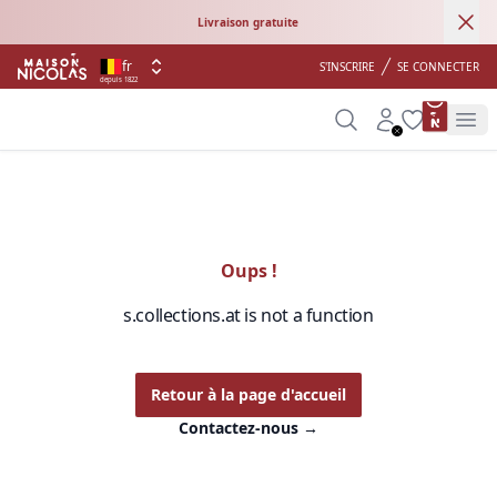
Ann
Livraison gratuite
fr
S'INSCRIRE
SE CONNECTER
depuis 1822
product 
Search
Account
Wishlist
Op
Oups !
s.collections.at is not a function
Retour à la page d'accueil
Contactez-nous
→