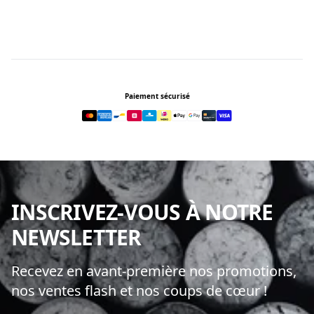
Footer
Paiement sécurisé
INSCRIVEZ-VOUS À NOTRE
NEWSLETTER
Recevez en avant-première nos promotions,
nos ventes flash et nos coups de cœur !