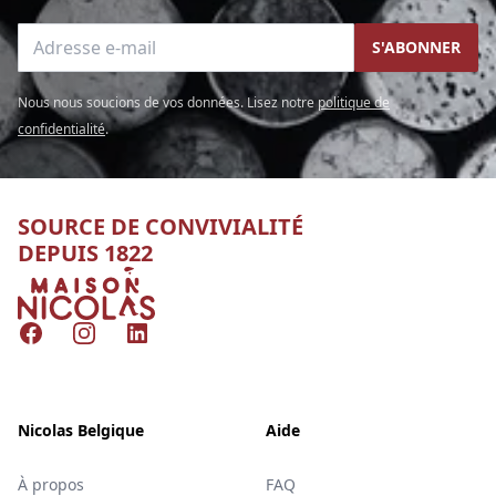
Adresse e-mail
S'ABONNER
Nous nous soucions de vos données. Lisez notre
politique de
confidentialité
.
SOURCE DE CONVIVIALITÉ
DEPUIS 1822
Nicolas
Facebook
Instagram
LinkedIn
Nicolas Belgique
Aide
À propos
FAQ