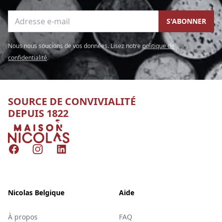
Adresse e-mail
S'ABONNER
Nous nous soucions de vos données. Lisez notre
politique de
confidentialité
.
SOURCE DE CONVIVIALITÉ
DEPUIS 1822
Nicolas
Facebook
Instagram
LinkedIn
Nicolas Belgique
Aide
À propos
FAQ