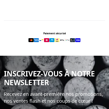
Footer
Paiement sécurisé
INSCRIVEZ-VOUS À NOTRE
NEWSLETTER
Recevez en avant-première nos promotions,
nos ventes flash et nos coups de cœur !