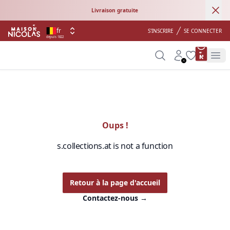
Ann
Livraison gratuite
fr
S'INSCRIRE
SE CONNECTER
depuis 1822
product 
Search
Account
Wishlist
Op
Oups !
s.collections.at is not a function
Retour à la page d'accueil
Contactez-nous
→