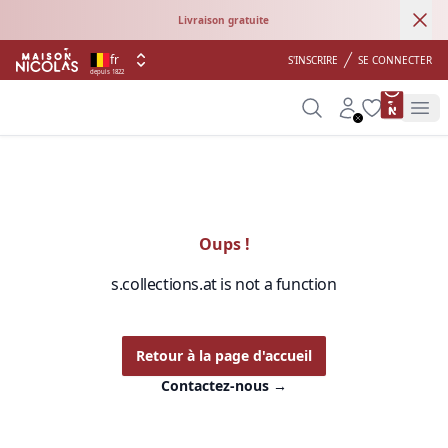
Ann
Livraison gratuite
fr
S'INSCRIRE
SE CONNECTER
depuis 1822
product 
Search
Account
Wishlist
Op
Oups !
s.collections.at is not a function
Retour à la page d'accueil
Contactez-nous
→