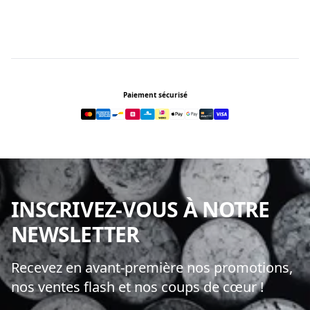
Footer
Paiement sécurisé
INSCRIVEZ-VOUS À NOTRE
NEWSLETTER
Recevez en avant-première nos promotions,
nos ventes flash et nos coups de cœur !