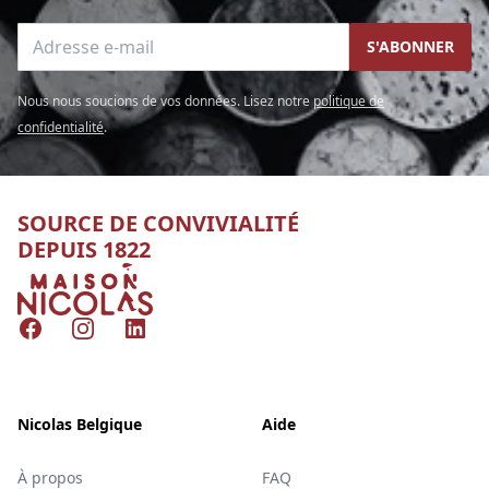
Adresse e-mail
S'ABONNER
Nous nous soucions de vos données. Lisez notre
politique de
confidentialité
.
SOURCE DE CONVIVIALITÉ
DEPUIS 1822
Nicolas
Facebook
Instagram
LinkedIn
Nicolas Belgique
Aide
À propos
FAQ