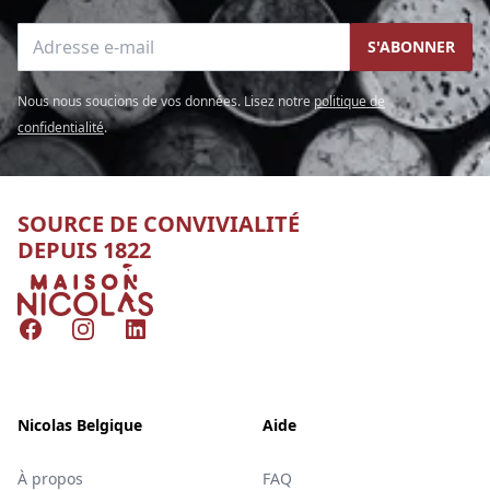
Adresse e-mail
S'ABONNER
Nous nous soucions de vos données. Lisez notre
politique de
confidentialité
.
SOURCE DE CONVIVIALITÉ
DEPUIS 1822
Nicolas
Facebook
Instagram
LinkedIn
Nicolas Belgique
Aide
À propos
FAQ