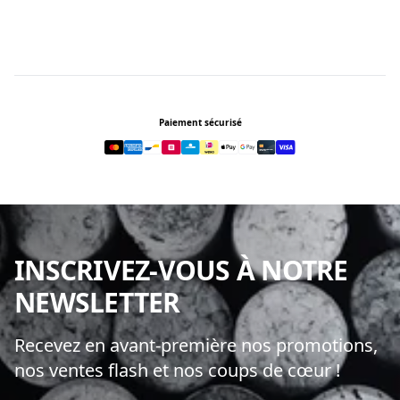
Footer
Paiement sécurisé
INSCRIVEZ-VOUS À NOTRE
NEWSLETTER
Recevez en avant-première nos promotions,
nos ventes flash et nos coups de cœur !