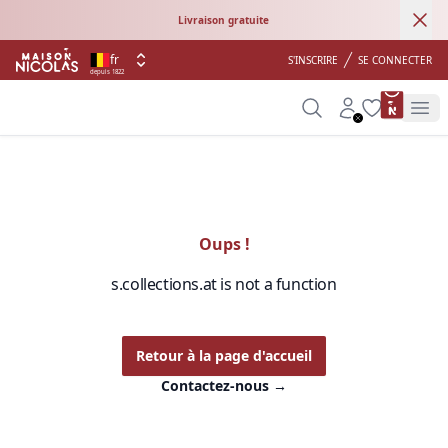
Ann
Livraison gratuite
fr
S'INSCRIRE
SE CONNECTER
depuis 1822
product 
Search
Account
Wishlist
Op
Oups !
s.collections.at is not a function
Retour à la page d'accueil
Contactez-nous
→