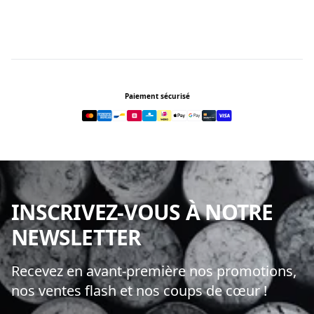
Footer
Paiement sécurisé
INSCRIVEZ-VOUS À NOTRE
NEWSLETTER
Recevez en avant-première nos promotions,
nos ventes flash et nos coups de cœur !