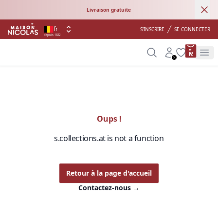
Ann
Livraison gratuite
fr
S'INSCRIRE
SE CONNECTER
depuis 1822
product 
Search
Account
Wishlist
Op
Oups !
s.collections.at is not a function
Retour à la page d'accueil
Contactez-nous
→