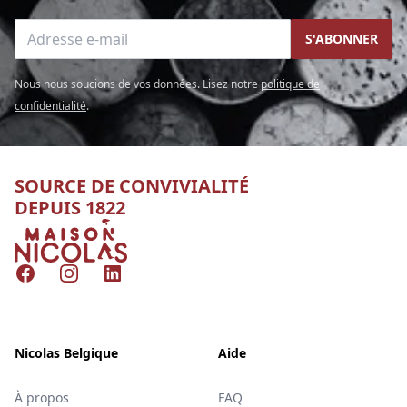
Adresse e-mail
S'ABONNER
Nous nous soucions de vos données. Lisez notre
politique de
confidentialité
.
SOURCE DE CONVIVIALITÉ
DEPUIS 1822
Nicolas
Facebook
Instagram
LinkedIn
Nicolas Belgique
Aide
À propos
FAQ