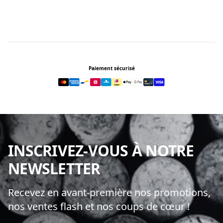
Footer
Paiement sécurisé
INSCRIVEZ-VOUS À NOTRE
NEWSLETTER
Recevez en avant-première nos promotions,
nos ventes flash et nos coups de cœur !