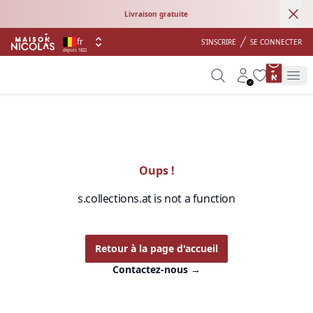
Ann
Livraison gratuite
fr
S'INSCRIRE
SE CONNECTER
depuis 1822
product 
Search
Account
Wishlist
Op
Oups !
s.collections.at is not a function
Retour à la page d'accueil
Contactez-nous
→