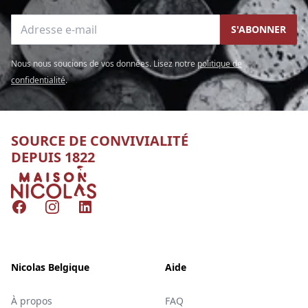
Adresse e-mail
S'ABONNER
Nous nous soucions de vos données. Lisez notre
politique de
confidentialité
.
SOURCE DE CONVIVIALITÉ
DEPUIS 1822
Nicolas
Facebook
Instagram
LinkedIn
Nicolas Belgique
Aide
À propos
FAQ