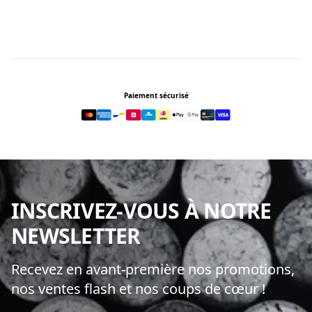
Footer
Paiement sécurisé
INSCRIVEZ-VOUS À NOTRE
NEWSLETTER
Recevez en avant-première nos promotions,
nos ventes flash et nos coups de cœur !