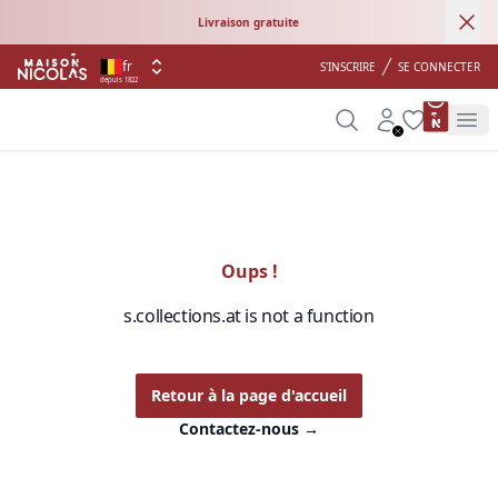
Ann
Livraison gratuite
fr
S'INSCRIRE
SE CONNECTER
depuis 1822
product 
Search
Account
Wishlist
Op
Oups !
s.collections.at is not a function
Retour à la page d'accueil
Contactez-nous
→