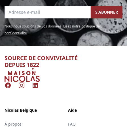
Adresse e-mail
S'ABONNER
Nous nous soucions de vos données. Lisez notre
politique de
confidentialité
.
SOURCE DE CONVIVIALITÉ
DEPUIS 1822
Nicolas
Facebook
Instagram
LinkedIn
Nicolas Belgique
Aide
À propos
FAQ