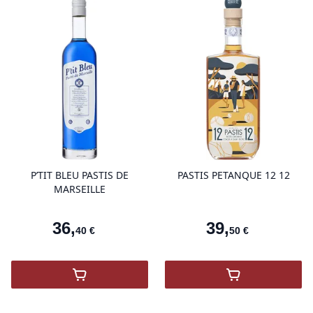
product variant items in cart, view 
pro
P’TIT BLEU PASTIS DE
PASTIS PETANQUE 12 12
MARSEILLE
36
,
39
,
40
€
50
€
,
P’tit Bleu Pastis de Marseille
,
PASTIS PETA