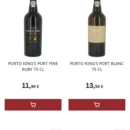
product variant items in cart, view 
pro
PORTO KING'S PORT FINE
PORTO KING'S PORT BLANC
RUBY 75 CL
75 CL
11
,
13
,
90
€
50
€
,
Porto King's Port Fine Ruby
,