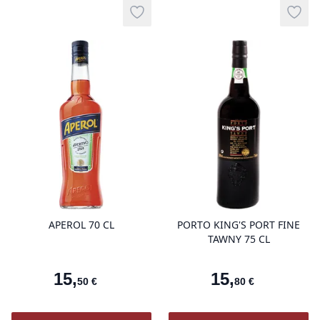
Add to wishlist
Add t
product variant items in cart, view 
pro
APEROL 70 CL
PORTO KING'S PORT FINE
TAWNY 75 CL
15
,
15
,
50
€
80
€