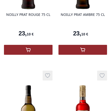
NOILLY PRAT ROUGE 75 CL
NOILLY PRAT AMBRE 75 CL
23
,
23
,
10
€
10
€
,
NOILLY PRAT ROUGE
,
NOILLY PRA
Add to wishlist
Add t