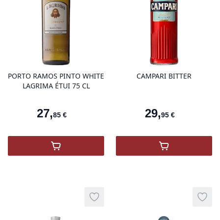
product variant items in cart, view 
pro
PORTO RAMOS PINTO WHITE
CAMPARI BITTER
LAGRIMA ÉTUI 75 CL
27
,
29
,
85
€
95
€
,
Porto Ramos Pinto White Lagrima
,
CAMPARI BI
Add to wishlist
Add t