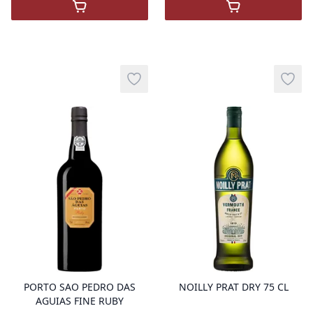
,
APEROL
,
Porto King's 
Add to wishlist
Add t
product variant items in cart, view 
pro
PORTO SAO PEDRO DAS
NOILLY PRAT DRY 75 CL
AGUIAS FINE RUBY