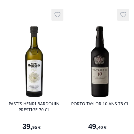
Add to wishlist
Add t
product variant items in cart, view 
pro
PASTIS HENRI BARDOUIN
PORTO TAYLOR 10 ANS 75 CL
PRESTIGE 70 CL
39
,
49
,
95
€
40
€