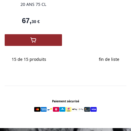
20 ANS 75 CL
67
,
30
€
,
Porto King's Port 20 Ans Red Crown
15 de 15
produits
fin de liste
Footer
Paiement sécurisé