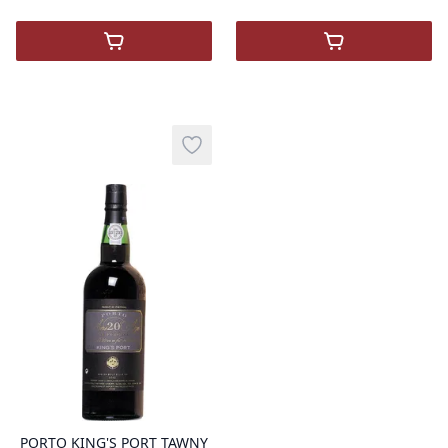
,
Pastis Henri Bardouin
,
Porto Taylor'
Add to wishlist
product variant items in cart, view 
PORTO KING'S PORT TAWNY