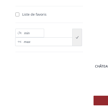
Liste de favoris
Prix minimum
€
Submit price range
Prix maximum
€
CHÂTEA