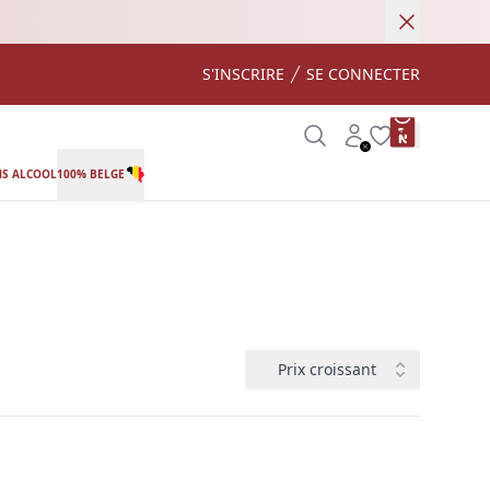
Annuler
S'INSCRIRE
SE CONNECTER
product var
Search
Account
Wishlist
S ALCOOL
100% BELGE
Trier
Prix ​croissant