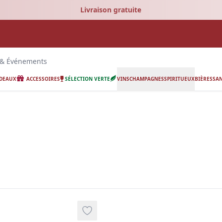
Livraison gratuite
 & Événements
ADEAUX
ACCESSOIRES
SÉLECTION VERTE
VINS
CHAMPAGNES
SPIRITUEUX
BIÈRES
SAN
ing.
Add to wishlist