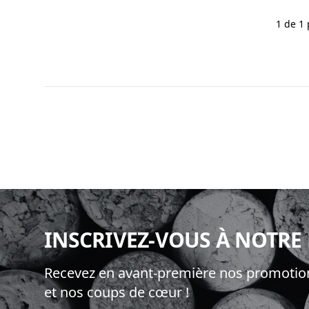
1 de 1
Footer
INSCRIVEZ-VOUS À NOTRE
Recevez en avant-première nos promotion
et nos coups de cœur !