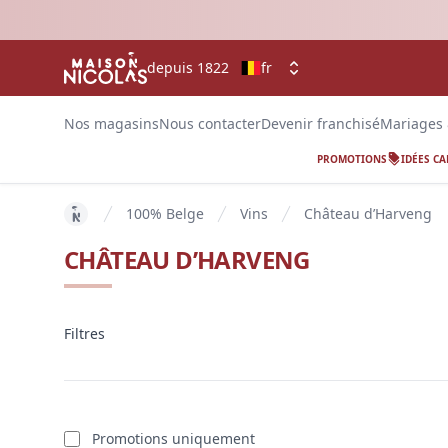
depuis 1822
fr
Nos magasins
Nous contacter
Devenir franchisé
Mariages
PROMOTIONS
IDÉES C
100% Belge
Vins
Château d’Harveng
key 'home (fr-BE)' returned an object instead of str
CHÂTEAU D’HARVENG
Filtres
Filtres
produits
Promotions uniquement