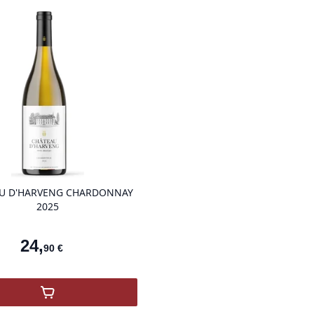
product variant items in cart, view ba
U D'HARVENG CHARDONNAY
2025
24
,
90
€
,
Château d’Harveng